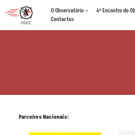
O Observatório
4º Encontro do O
Avançar
Contactos
para
o
conteúdo
Parceiros Nacionais: