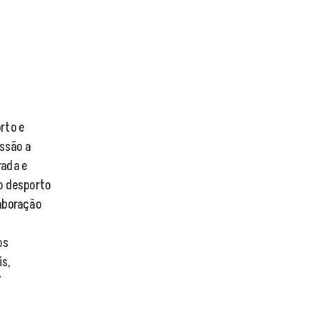
rto e
issão a
rada e
o desporto
laboração
os
is,
”